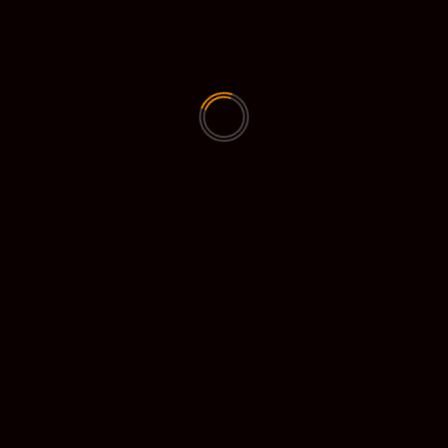
AI
AI Art
BOTS
Discord
🤖 Ontdek ChatGPT: Jouw Slimme AI-
Assistent! 🚀
DieOuwe
2025-03-23
Wil je een AI-assistent die je helpt met schrijven,
brainstormen, programmeren en nog veel meer?
Maak kennis...