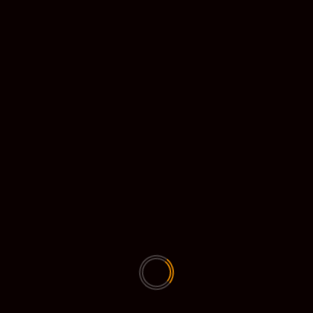
UITGELICHTE DOWNLOADS
Diebrouwser (89553 downloads )
dieouwesnellcom (161424 downloads )
dieouwesnellcom (157260 downloads )
Fellstorm client (39979 downloads )
Greenscreen voor zoom (144452 downloads
)
gt2 (6910 downloads )