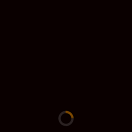
Webmaster
UITGELICHTE DOWNLOADS
Diebrouwser (89855 downloads )
dieouwesnellcom (161796 downloads )
dieouwesnellcom (157588 downloads )
Fellstorm client (40462 downloads )
Greenscreen voor zoom (144761 downloads
)