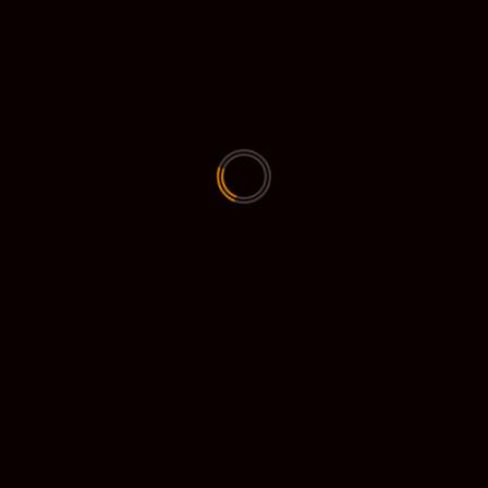
AI
AI Art
BOTS
TechTalk
Ontdek de kracht van Gemini AI
2024-04-26
ZOEKEN
ZOEKEN
RECENT POSTS
AI
2026-06-13
Slayer Alliance presenteert: De Gorrak Challenge!
🛡️
2026-06-04