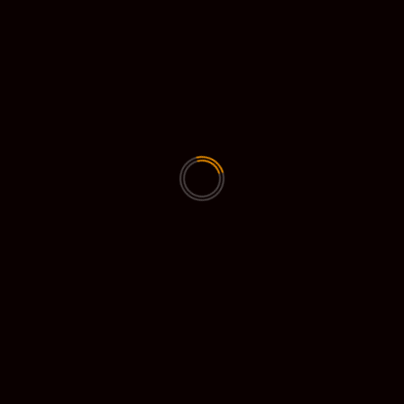
Anthoinette Snelleman
op
“Dieouwe wenst je een
betoverende Kerst vol liefde en licht! ✨🎄💖”
Anthoinette Snelleman
op
Dieouwe.nl: Een Virtuele
Speeltuin voor CMS-scripts en Bots voor Discord,
WhatsApp, en Telegram
Anthoinette Snelleman
op
Ask Zeki , The discord bot
for Palia
Anthoinette Snelleman
op
Live now: Palia’s PC Public
Beta!
ARCHIEVEN
CATEGORIEËN